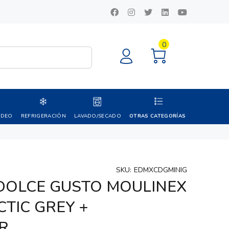
0
IDEO
REFRIGERACIÓN
LAVADO/SECADO
OTRAS CATEGORÍAS
SKU:
EDMXCDGMINIG
DOLCE GUSTO MOULINEX
CTIC GREY +
R