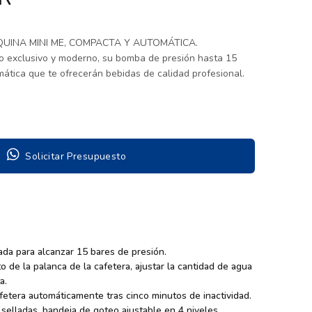
UINA MINI ME, COMPACTA Y AUTOMÁTICA.
o exclusivo y moderno, su bomba de presión hasta 15
mática que te ofrecerán bebidas de calidad profesional.
Solicitar Presupuesto
ada para alcanzar 15 bares de presión.
 de la palanca de la cafetera, ajustar la cantidad de agua
a.
etera automáticamente tras cinco minutos de inactividad.
elladas, bandeja de goteo ajustable en 4 niveles.