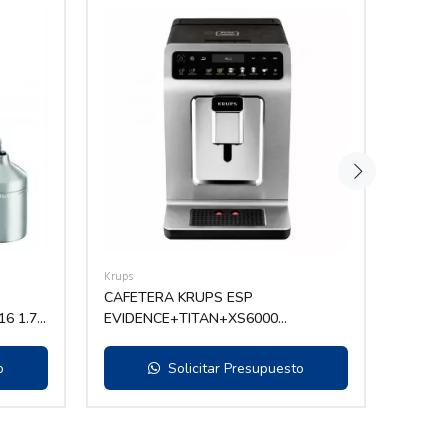
Krups
Krups
CAFETERA KRUPS ESP
CAFET
6 1.7L
EVIDENCE+TITAN+XS6000
ESPRE
EA894T10 + RECIP LECHE 1450W
CORTE
C/ADAPTADOR
o
Solicitar Presupuesto