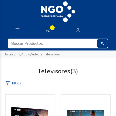
0
Inicio
Tv/Audio/Video
Televisores
Televisores
(3)
Filtros