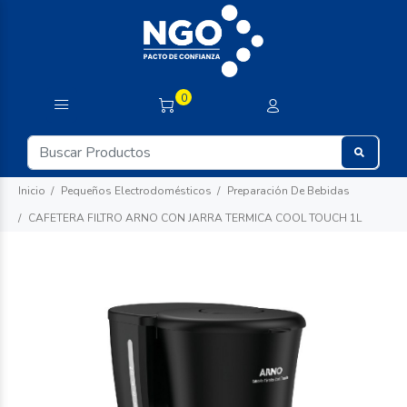
0
Inicio
Pequeños Electrodomésticos
Preparación De Bebidas
CAFETERA FILTRO ARNO CON JARRA TERMICA COOL TOUCH 1L