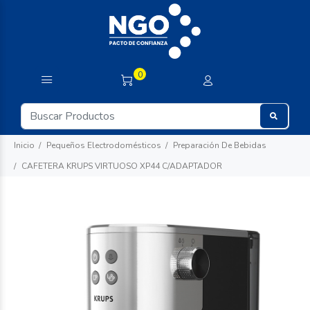
0
Inicio
Pequeños Electrodomésticos
Preparación De Bebidas
CAFETERA KRUPS VIRTUOSO XP44 C/ADAPTADOR