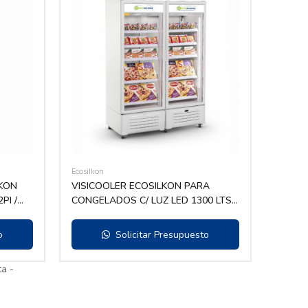
Ecosilkon
LKON
VISICOOLER ECOSILKON PARA
PI /
CONGELADOS C/ LUZ LED 1300 LTS
MOD VCCG1300 BL
o
Solicitar Presupuesto
ta -