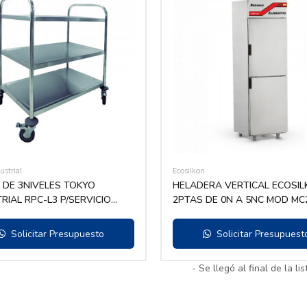
ustrial
Ecosilkon
 DE 3NIVELES TOKYO
HELADERA VERTICAL ECOSI
RIAL RPC-L3 P/SERVICIO
2PTAS DE 0N A 5NC MOD MC2
DAS
GC2PB
Solicitar Presupuesto
Solicitar Presupuest
- Se llegó al final de la lis