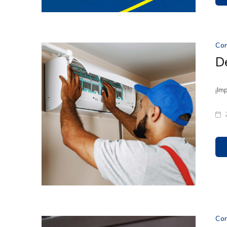
Co
D
¡Im
Co