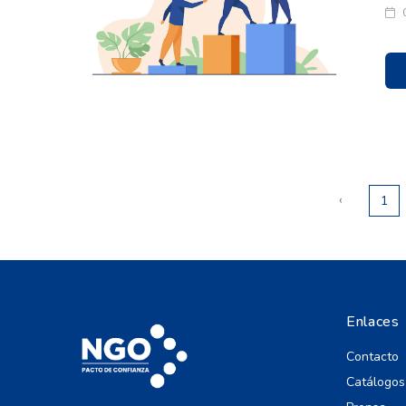
‹
1
Enlaces
Contacto
Catálogos