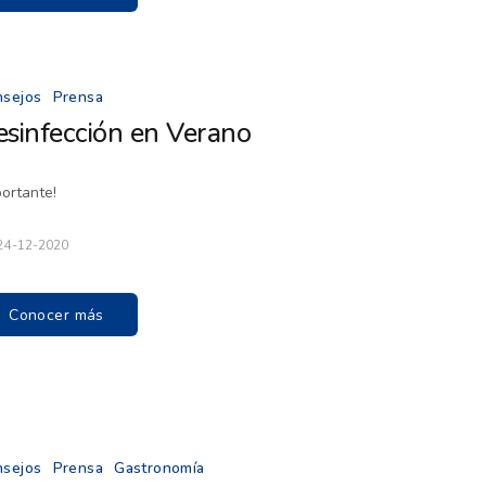
nsejos
Prensa
esinfección en Verano
portante!
24-12-2020
Conocer más
nsejos
Prensa
Gastronomía