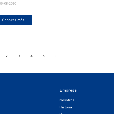
06-08-2020
Conocer más
2
3
4
5
›
Empresa
Nosotros
Historia