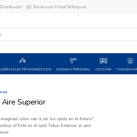
Distribuidor
Showroom Virtual Whirlpool
QUEÑOS ELECTRODOMÉSTICOS
CUIDADO PERSONAL
COCCIÓN
TV/AUDIO/V
ensa
 Aire Superior
 imaginas cómo van a ser los splits en el futuro?
sotros sí! Este es el split Tokyo Extense, el aire
erior