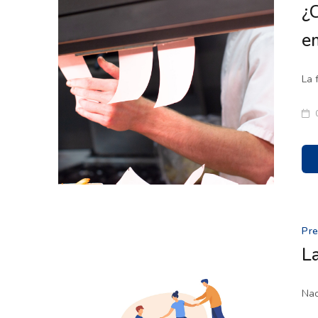
¿
e
La 
Pr
La
Nac