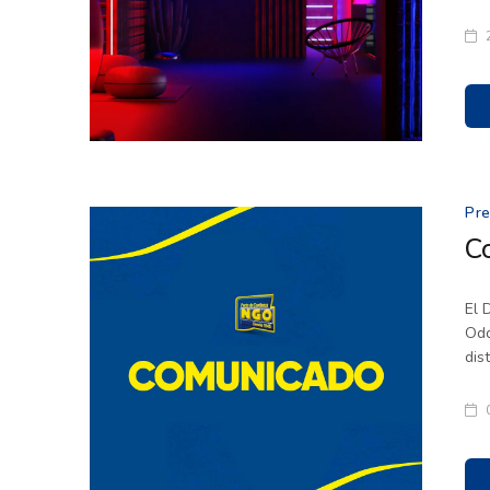
Pr
C
El 
Odd
dis