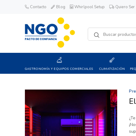
Contacto
Blog
Whirlpool Setup
Quiero Ser 
GASTRONOMÍA Y EQUIPOS COMERCIALES
CLIMATIZACIÓN
PE
Pr
El
¿Te
¡No
sup