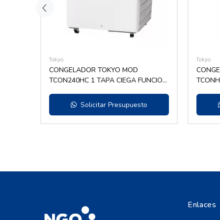
Tokyo
Tokyo
AL
CONGELADOR TOKYO MOD
CONGE
O 157
TCON240HC 1 TAPA CIEGA FUNCION
TCONH2
DUAL C/RUEDAS PROTECCIÓN EP
DESLIZ.
Solicitar Presupuesto
Enlaces