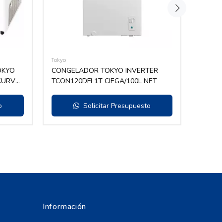
Tokyo
Tokyo
OKYO
CONGELADOR TOKYO INVERTER
CONGE
.CURVO
TCON120DFI 1T CIEGA/100L NET
o
Solicitar Presupuesto
Información