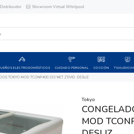
Distribuidor
Showroom Virtual Whirlpool
QUEÑOS ELECTRODOMÉSTICOS
CUIDADO PERSONAL
COCCIÓN
TV/AUDIO/V
S TOKYO MOD TCONP400 333 NET 2T/VID. DESLIZ.
Tokyo
CONGELADO
MOD TCONP4
DESLIZ.