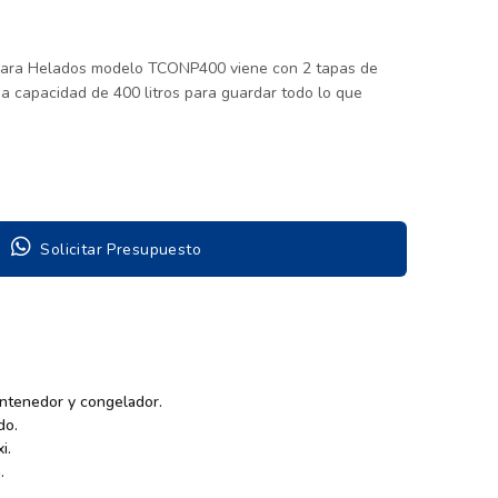
para Helados modelo TCONP400 viene con 2 tapas de
na capacidad de 400 litros para guardar todo lo que
Solicitar Presupuesto
antenedor y congelador.
do.
i.
.