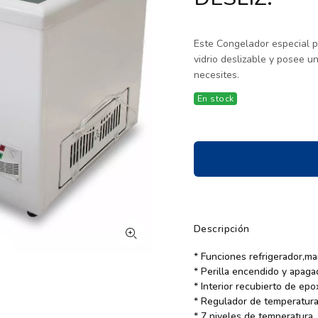
Este Congelador especial 
vidrio deslizable y posee u
necesites.
En stock
Descripción
* Funciones refrigerador,m
* Perilla encendido y apaga
* Interior recubierto de epox
* Regulador de temperatura
* 7 niveles de temperatura.