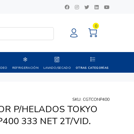
0
IDEO
REFRIGERACIÓN
LAVADO/SECADO
OTRAS CATEGORÍAS
SKU:
CGTCONP400
R P/HELADOS TOKYO
00 333 NET 2T/VID.