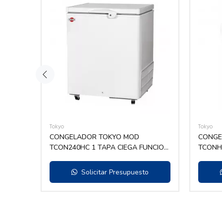
Tokyo
Tokyo
AL
CONGELADOR TOKYO MOD
CONGE
O 157
TCON240HC 1 TAPA CIEGA FUNCION
TCONH2
DUAL C/RUEDAS PROTECCIÓN EP
DESLIZ.
Solicitar Presupuesto