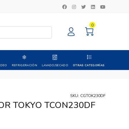
0
IDEO
REFRIGERACIÓN
LAVADO/SECADO
OTRAS CATEGORÍAS
SKU:
CGTOK230DF
OR TOKYO TCON230DF