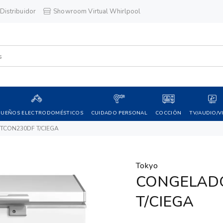
Distribuidor
Showroom Virtual Whirlpool
QUEÑOS ELECTRODOMÉSTICOS
CUIDADO PERSONAL
COCCIÓN
TV/AUDIO/V
TCON230DF T/CIEGA
Tokyo
CONGELAD
T/CIEGA