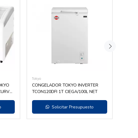
Tokyo
Tokyo
OKYO
CONGELADOR TOKYO INVERTER
CONGE
.CURVO
TCON120DFI 1T CIEGA/100L NET
o
Solicitar Presupuesto