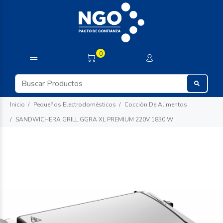
0
Inicio
Pequeños Electrodomésticos
Cocción De Alimentos
SANDWICHERA GRILL GGRA XL PREMIUM 220V 1830 W