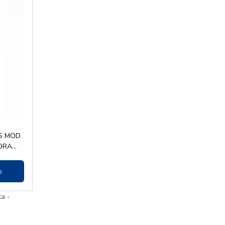
S MOD
HORA
o
ta -