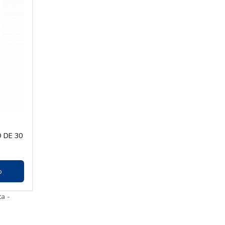
 DE 30
o
ta -