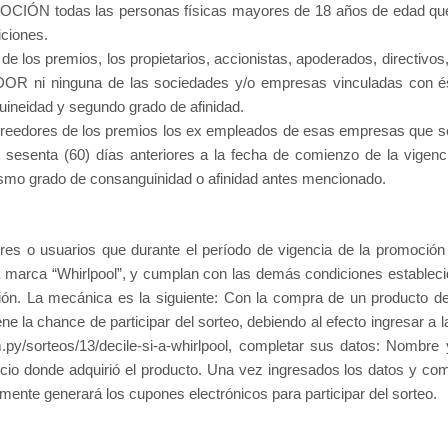
OMOCIÓN todas las personas físicas mayores de 18 años de edad q
iciones.
de los premios, los propietarios, accionistas, apoderados, directivos
ZADOR
ni ninguna de las sociedades y/o empresas vinculadas con é
uineidad y segundo grado de afinidad.
creedores de los premios
los ex empleados de esas empresas que s
sesenta (60) días anteriores a la fecha de comienzo de la vigenc
mo grado de consanguinidad o afinidad antes mencionado.
res o usuarios que durante el período de vigencia de la promoción
a marca “Whirlpool”, y cumplan con las demás condiciones estableci
ción. La mecánica es la siguiente: Con la compra de un producto d
ene la chance de participar del sorteo, debiendo al efecto ingresar a l
py/sorteos/13/decile-si-a-whirlpool, completar sus datos: Nombre y
io donde adquirió el producto. Una vez ingresados los datos y com
mente generará los cupones electrónicos para participar del sorteo.