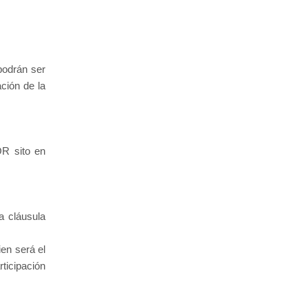
podrán ser
ción de la
R sito en
a cláusula
en será el
ticipación