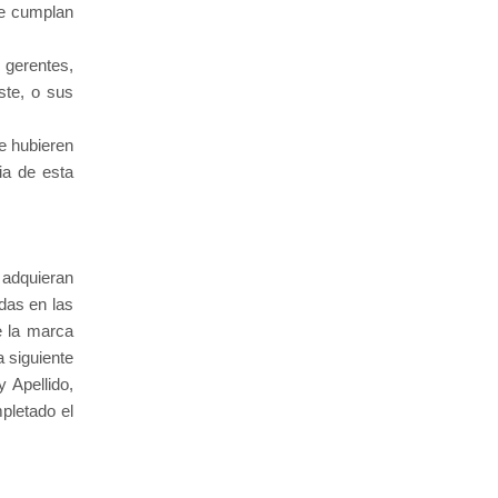
ue cumplan
, gerentes,
ste
, o sus
e hubieren
ia de esta
 adquieran
das en las
e la marca
a siguiente
 Apellido,
pletado el