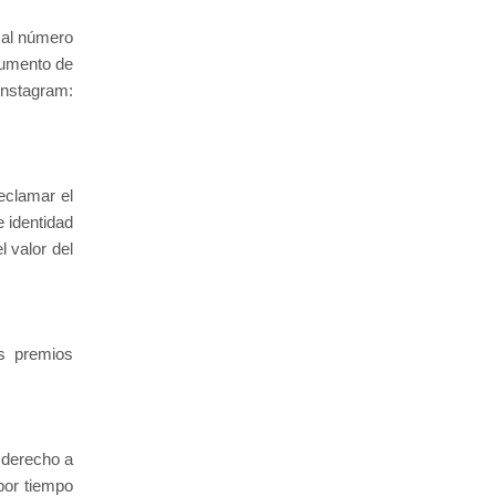
o al número
cumento de
Instagram:
reclamar el
 identidad
 valor del
s premios
 derecho a
 por tiempo