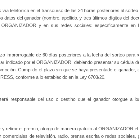
 vía telefónica en el transcurso de las 24 horas posteriores al sorte
s datos del ganador (nombre, apellido, y tres últimos dígitos del do
del ORGANIZADOR y en sus redes sociales
: específicamente en 
azo improrrogable de 60 días posteriores a la fecha del sorteo para 
 lugar indicado por el ORGANIZADOR, d
ebiendo presentar su cédula de
romoción
.
Cumplido el plazo sin que se haya presentado el ganador, el
ARESS, conforme a lo establecido en la Ley 6703/20.
á responsable del uso o destino que el ganador otorgue a lo
 y retirar el premio, otorga de manera gratuita al ORGANIZADOR el
n comerciales de televisión, radio, prensa escrita o redes sociales,