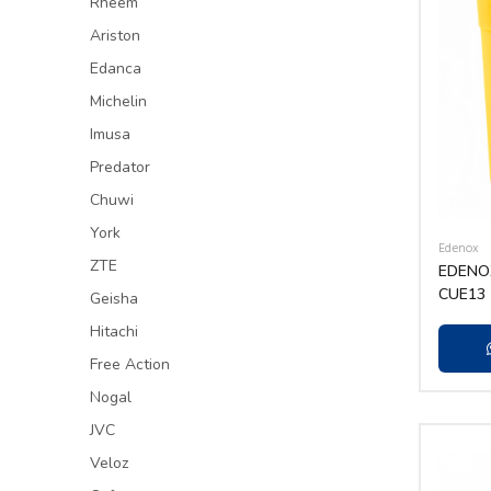
Rheem
Ariston
Edanca
Michelin
Imusa
Predator
Chuwi
York
Edenox
ZTE
EDENO
CUE13
Geisha
Hitachi
Free Action
Nogal
JVC
Veloz