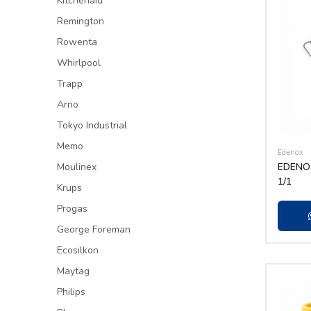
Kitchenaid
Remington
Rowenta
Whirlpool
Trapp
Arno
Tokyo Industrial
Memo
Edenox
Moulinex
EDENOX
1/1
Krups
Progas
George Foreman
Ecosilkon
Maytag
Philips